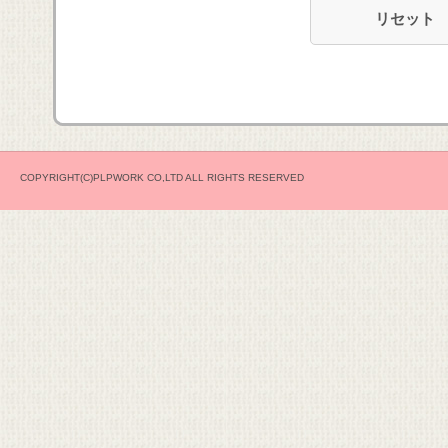
COPYRIGHT(C)PLPWORK CO,LTD ALL RIGHTS RESERVED